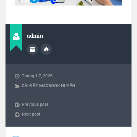
admin
Tháng 1 7, 2025
CÀI ĐẶT MACBOOK HUYỆN
Previous post
Next post