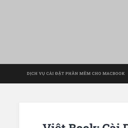
DỊCH VỤ CÀI ĐẶT PHẦN MỀM CHO MACBOOK
Việt Book: Cà