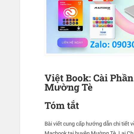
Việt Book: Cài Ph
Mường Tè
Tóm tắt
Bài viết cung cấp hướng dẫn chi tiết 
Macbook tại huyện Mường Tè, Lai Châ