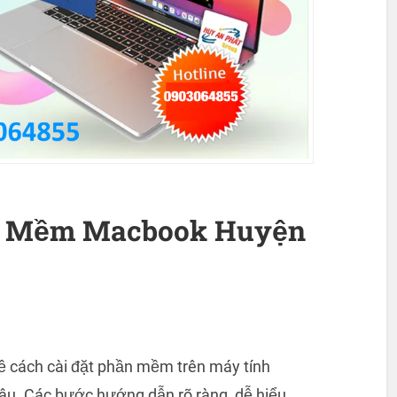
ần Mềm Macbook Huyện
về cách cài đặt phần mềm trên máy tính
u. Các bước hướng dẫn rõ ràng, dễ hiểu,