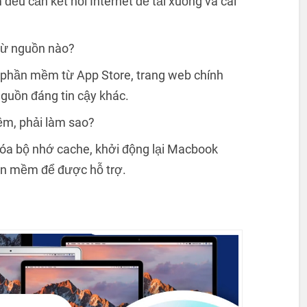
ều cần kết nối Internet để tải xuống và cài
từ nguồn nào?
 phần mềm từ App Store, trang web chính
nguồn đáng tin cậy khác.
mềm, phải làm sao?
 xóa bộ nhớ cache, khởi động lại Macbook
hần mềm để được hỗ trợ.