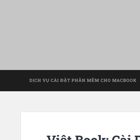
DỊCH VỤ CÀI ĐẶT PHẦN MỀM CHO MACBOOK
Việt Book: Cà