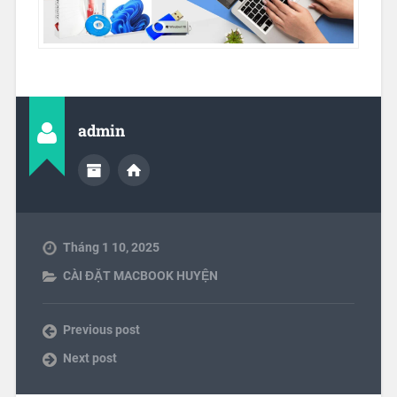
admin
Tháng 1 10, 2025
CÀI ĐẶT MACBOOK HUYỆN
Previous post
Next post